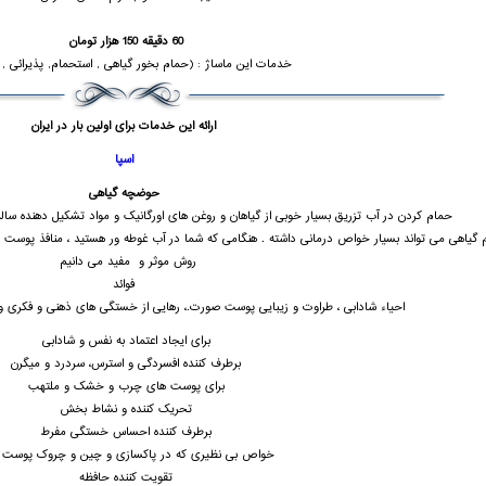
60 دقیقه 150 هزار تومان
خدمات این ماساژ : (حمام بخور گیاهی , استحمام, پذیرائی , 
ارائه این خدمات برای اولین بار در ایران
اسپا
حوضچه گیاهی
حمام کردن در آب تزریق بسیار خوبی از گیاهان و روغن های اورگانیک و مواد تشکیل دهنده س
 گیاهی می تواند بسیار خواص درمانی داشته . هنگامی که شما در آب غوطه ور هستید ، منافذ پوست با
روش موثر و مفید می دانیم
فوائد
احیاء شادابی ، طراوت و زیبایی پوست صورت.، رهایی از خستگی های ذهنی و فکری 
برای ایجاد اعتماد به نفس و شادابی
برطرف کننده افسردگی و استرس، سردرد و میگرن
برای پوست های چرب و خشک و ملتهب
تحریک کننده و نشاط بخش
برطرف کننده احساس خستگی مفرط
خواص بی نظیری که در پاکسازی و چین و چروک پوست د
تقویت کننده حافظه