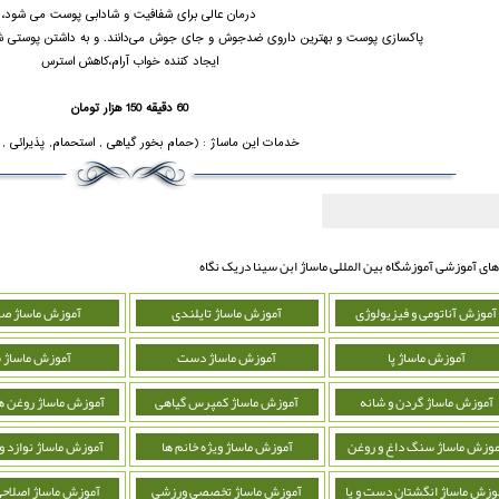
درمان عالی برای شفافیت و شادابی پوست می شود،
پاکسازی پوست و بهترین داروی ضدجوش و جای جوش می‌دانند. و به داشتن پوستی شف
ایجاد کننده خواب آرام،کاهش استرس
60 دقیقه 150 هزار تومان
خدمات این ماساژ : (حمام بخور گیاهی , استحمام, پذیرائی , 
های آموزشی آموزشگاه بین المللی ماساژ ابن سینا دریک نگاه
آموزش آناتومی و فیزیولوژی
آموزش ماساژ تایلندی
آموزش ماساژ ص
آموزش ماساژ پا
آموزش ماساژ دست
آموزش ماساژ 
آموزش ماساژ گردن و شانه
آموزش ماساژ کمپرس گیاهی
آموزش ماساژ روغن ه
موزش ماساژ سنگ داغ و روغن
آموزش ماساژ ویژه خانم ها
آموزش ماساژ نوازد 
وزش ماساژ انگشتان دست و پا
آموزش ماساژ تخصصی ورزشی
آموزش ماساژ اصلاحی