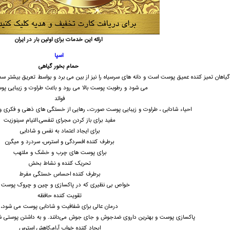
ارائه
این
خدمات
برای
اولین
بار
در
ایران
اسپا
حمام
بخور
گیاهی
گیاهان
تمیز
کننده
عمیق
پوست
است و
دانه
های
سرسیاه
را
نیز
از
بین
می
برد و
بواسط
تعریق
بیشتر
سم
می
شود و
رطوبت
پوست
بالا
می
رود و
باعث
طراوت
و
زیبایی
پو
فوائد
احیاء شادابی ،
طراوت
و
زیبایی
پوست
صورت.، رهایی
از
خستگی های ذهنی و فکری و
مفید برای باز کردن مجرای تنفسی.التیام سینوزیت
برای ایجاد اعتماد به نفس و شادابی
برطرف کننده افسردگی و استرس، سردرد و میگرن
برای پوست های چرب و خشک و ملتهب
تحریک کننده و نشاط بخش
برطرف کننده احساس خستگی مفرط
خواص بی نظیری که در پاکسازی و چین و چروک پوست د
تقویت کننده حافظه
درمان عالی برای شفافیت و شادابی پوست می شود،
پاکسازی پوست و بهترین داروی ضدجوش و جای جوش می‌دانند. و به داشتن پوستی شف
ایجاد کننده خواب آرام،کاهش استرس