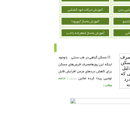
ایی بدن
آموزش حرکات خود کششی
اتسو
آموزش ماساژ آیورودا
شی
آموزش ماساژ شاهزاده با ادب
11 مسکن گیاهی در طب سنتی با وجود
اینکه این روزهامصرف قرص‌های مسکن
برای کاهش دردهای مزمن افزایش قابل
توجهی پیدا کرده امااین ........
{ ادامه
مطلب }