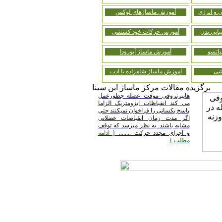
 و انرژی
آموزش ماساژهای لوکس
ایی بدن
آموزش حرکات خود کششی
اتسو
آموزش ماساژ آیورودا
شی
آموزش ماساژ شاهزاده با ادب
برگزیده مقالات مرکز ماساژ ابن سینا
هایپرتروفی موقت عضله چطورعمل
می کند انقباظات ایزومتریک الزاما
پاسخ یکسانی را فراخوان نمیکنند حتی
اگر مدت زمان انقباضات عضلانی
مشابه باشند. به نظر میرسد که توقف
و اجرای مجدد حرکت ........
{ ادامه
مطلب }