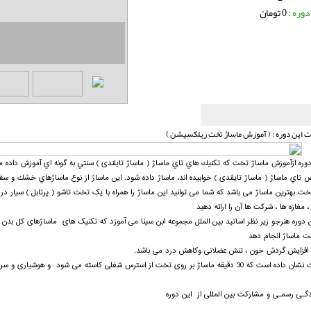
دوره :
0 تومان
 این دوره : ( آموزش ماساژ تخت ریلکسیشن )
دوره ازآموزش ماساژ تخت که تكنيك هاي تاي ماساژ ( ماساژ تایلندی ) سنتي به گونه اي آموزش داده مي
اي ماساژ ( ماساژ تایلندی ) خوابیده اند، ماساژ داده شود. اين ماساژ از نوع ماساژهاي خشك و
خت بهترین ماساژ می باشد که شما می توانید این ماساژ را همراه با یک تخت تاشو ( پرتابل ) سیار د
 ، مغازه ها ، شرکت ها آن را ارائه دهید
ن دوره هنرجو زیر نظر اساتید بین الملل مجموعه ابن سینا می آموزد که تکنیک های ماساژهای کل بدن ، 
 ماساژ انجام دهد
ن افزایش گردش خون ، تنش عضلانی وکاهش درد می باشد.
یقه ماساژ بر روی تخت از استرس شغلی کاسته می شود و هوشیاری و سرعت و دقت افزایش یافته .
ندگـی رسمـی و مشارکت بین المللی از
این دوره