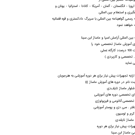
اروپا - انگلستان - آلمان - آمریکا - کانادا - استرالیا - یونان و
گیری و استعلام بین المللی
 رسمی گواهینامه بین المللی با سربرگ دادکستری و قوه قضائیه
خواهند نمود
بین المللی آرامش اسپا و ماساژ ابن سینا
ی آموزش ماساژ تخصصی خود را
اه عملی
, تخصصی و کاربردی )
ی نماید
 ارایه تجهیزات پیش نیاز برای هر دوره آموزشی به هنرجویان
 نام در دوره های آموزش ماساژ )))
لوار ماساژ تایلنـدی
ای تخصصی دوره های آموزشی
 تخصصی آناتومی و فیزیولوژی
فتر . سی دی و پوستر آموزشی
کرم و لوسیون
 ماساژ تایلندی
هیزات پیش نیاز برای هر دوره
ی ماساژ ابن سینا