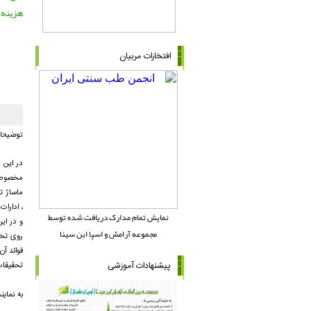
هزینه 
افتخارات مربیان
توضیحات
در اين 
مخصوص ت
ماساژ ت
، ادارات
نمایش تمام مدارک دریافت شده توسط
و در ای
مجموعه آرامش و اسپا ابن سینا
روی تخت
فوائد آ
پیشنهادات آموزشی
تحقیقات نشان داده است که 30 دق
به نمای