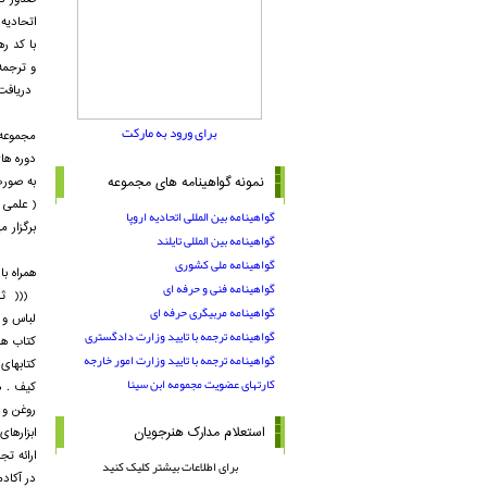
اتحادیه 
با کد ره
و ترجمه
دريافت 
برای ورود به مارکت
مجموعه 
دوره ها
نمونه گواهینامه های مجموعه
به صورت 100 درصدد کارگ
( علمی 
گواهینامه بین المللی اتحادیه اروپا
برگزار م
گواهینامه بین المللی تایلند
گواهینامه ملی کشوری
همراه با
گواهینامه فنی و حرفه ای
((( ثبت
گواهینامه مربیگری حرفه ای
لباس و ش
گواهینامه ترجمه با تایید وزارت دادگستری
کتاب ه
گواهینامه ترجمه با تایید وزارت امور خارجه
کتابهای
کارتهای عضویت مجمومه ابن سینا
کیف . د
روغن و 
استعلام مدارک هنرجویان
ابزارهای
ارائه تج
برای اطلاعات بیشتر کلیک کنید
در آکادم