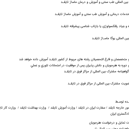
 بین المللی طب سنتی و آموزش و درمان ماساژ تایلنـد
دمات درمانی و آموزش طب سنتی و آموزش ماساژ تایلنـد
و بنیاد رفلکسولوژی یا بازتاب شناسی پیشرفته تایلنـد
ن المللی یوگا ماسـاژ تایلنـد
و متخصصان و فارغ التحصیلان رشته های مربوط از کشور تایلنـد آموزش داده خواهد شد
ي دوره به هنرجويان و دانش پذیران پس از موفقيت در امتحانات تئوري و عملي
واهینامه مشترک بین المللی از مراکز فوق در تایلنـد
ویت مشترک بین المللی از مراکز فوق در تایلنـد
ـده توسـط
ور خارجه تایلند / سفارت ایران در تایلند / وزارت آموزش تایلند / وزارت بهداشت تایلند / وزارت کار تایل
ادگستری ایران
 تمایل و درخواست هنرجویان
هینامه معتبر بین المللی از