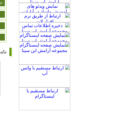
آم
برگزی