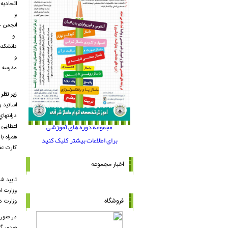
اتحادیه
و
انجمن خ
و
دانشکده 
و
مدرسه بی
زیر نظر
اساتید 
درانتها
مجموعه دوره های آموزشی
اعطایی گ
همراه با
برای اطلاعات بیشتر کلیک کنید
کارت عض
اخبار مجموعه
تایید ش
وزارت ام
فروشگاه
وزارت د
در صورت
صدور گوا