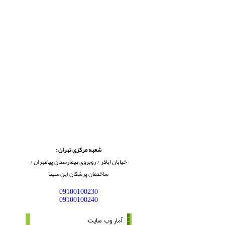
شعبه مرکزی تهران :
خیابان اباذر / روبروی بیمارستان پیامبران /
ساختمان پزشکان ابن سینا
09100100230
09100100240
آمار وب سایت