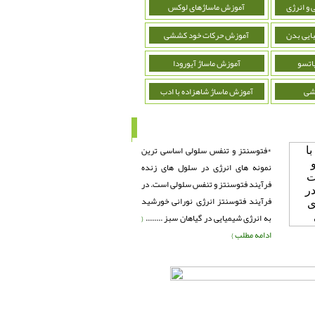
 و انرژی
آموزش ماساژهای لوکس
ایی بدن
آموزش حرکات خود کششی
اتسو
آموزش ماساژ آیورودا
شی
آموزش ماساژ شاهزاده با ادب
*فتوسنتز و تنفس سلولی اساسی ترین
نمونه های انرژی در سلول های زنده
فرآیند فتوسنتز و تنفس سلولی است. در
فرآیند فتوسنتز انرژی نورانی خورشید
به انرژی شیمیایی در گیاهان سبز ........
{
ادامه مطلب }